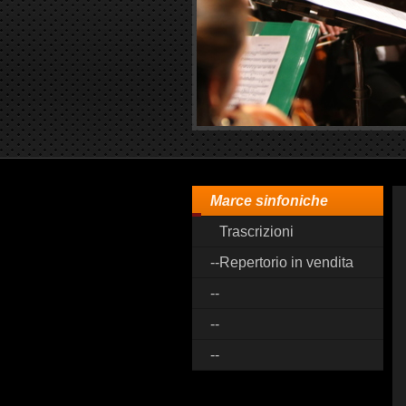
Marce sinfoniche
Trascrizioni
--Repertorio in vendita
--
--
--