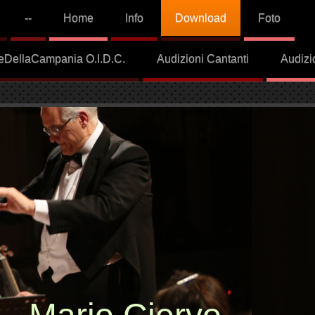
--
Home
Info
Download
Foto
aleDellaCampania O.I.D.C.
Audizioni Cantanti
Audizi