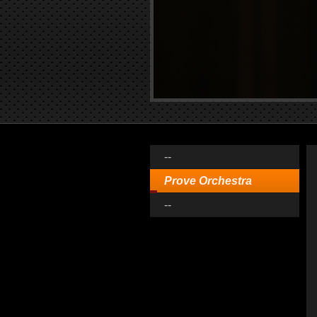
--
Prove Orchestra
--