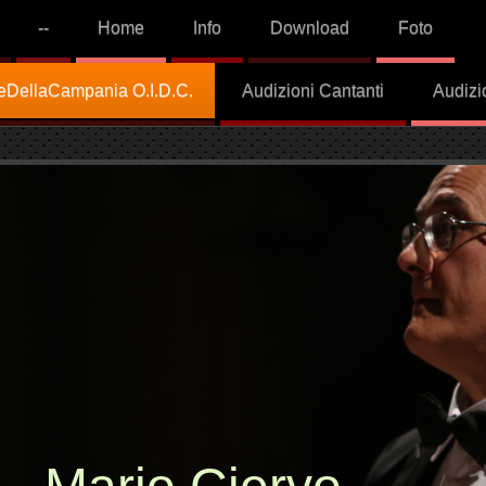
--
Home
Info
Download
Foto
aleDellaCampania O.I.D.C.
Audizioni Cantanti
Audizi